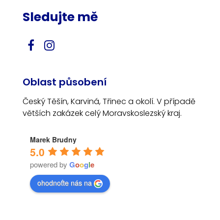
Sledujte mě
Oblast působení
Český Těšín, Karviná, Třinec a okolí. V případě
větších zakázek celý Moravskoslezský kraj.
Marek Brudny
5.0
powered by
G
o
o
g
l
e
ohodnoťte nás na